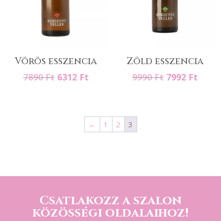
Vörös esszencia
Zöld esszencia
Original
Current
Original
Curr
7890
Ft
6312
Ft
9990
Ft
7992
Ft
price
price
price
price
was:
is:
was:
is:
7890 Ft.
6312 Ft.
9990 Ft.
7992 
←
1
2
3
Csatlakozz a szalon
közösségi oldalaihoz!