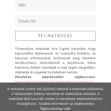
FELIRATKOZÁS
*Személyes adataidat arra fogom használni, hogy
kapcsolatba léphessünk, és számodra érdekes, és
hasznos információkat oszthassak meg. Bármikor
leiratkozhatsz hírlevelemről a leiratkozás linkre
kattintva, melyet bármelyik e-mail végén megtalálsz.
Adataidat és jogaidat tiszteletben tartom.
Részletes adatkezelési tájékoztató:
https://elixirbiobeauty.hu/adatkezelesi-tajekoztato
A weboldal cookie-kat (sütiket) használ a weboldal működése,
A Feliratkozásra kattintva elfogadod, hogy adataidat a
a felhasználói élmény növelése és statisztikai célokból. A
fent említett adatkezelési tájékoztató szerint fogom
kezelni.
weboldal által használt cookie-k személyes adatkezeléséhez
hozzájárulok. További információt az Adatkezelési
Tájékoztatóban talál.