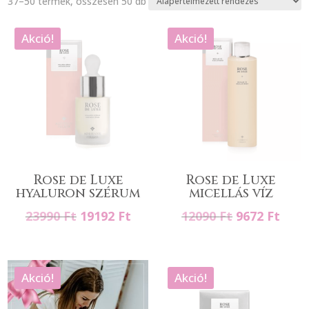
37–50 termék, összesen 50 db
Akció!
Akció!
Rose de Luxe
Rose de Luxe
hyaluron szérum
micellás víz
Original
Current
Original
Curr
23990
Ft
19192
Ft
12090
Ft
9672
Ft
price
price
price
pric
was:
is:
was:
is:
23990 Ft.
19192 Ft.
12090 Ft.
9672
Akció!
Akció!