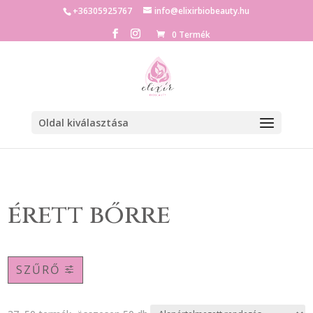
+36305925767
info@elixirbiobeauty.hu
0 Termék
Oldal kiválasztása
érett bőrre
SZŰRŐ