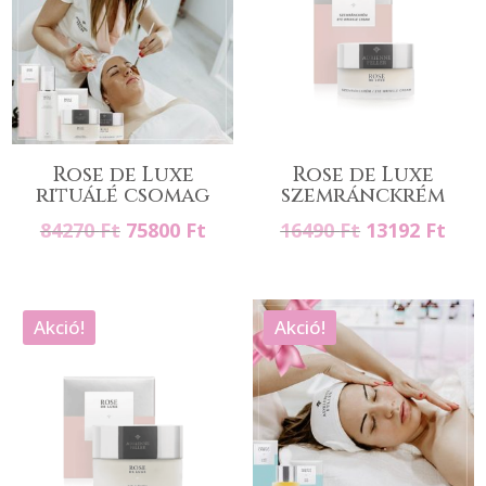
Rose de Luxe
Rose de Luxe
rituálé csomag
szemránckrém
Original
Current
Original
Cur
84270
Ft
75800
Ft
16490
Ft
13192
Ft
price
price
price
pric
was:
is:
was:
is:
84270 Ft.
75800 Ft.
16490 Ft.
1319
Akció!
Akció!