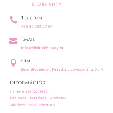
Telefon

+36 30 592 57 67
Email

info@elixirbiobeauty.hu
Cím

Elixír Biobeauty , Keszthely Lovassy S. u. 5 / A
Információk
Elállás a szerződéstől
Általános Szerződési Feltételek
Adatkezelési tájékoztató