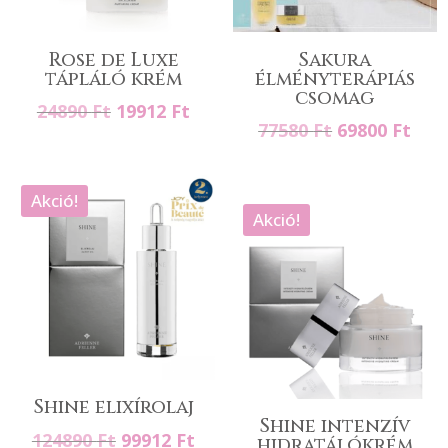
Rose de Luxe
Sakura
tápláló krém
élményterápiás
csomag
Original
Current
24890
Ft
19912
Ft
Original
Cur
77580
Ft
69800
Ft
price
price
price
pric
was:
is:
was:
is:
24890 Ft.
19912 Ft.
Akció!
77580 Ft.
6980
Akció!
Shine elixírolaj
Shine intenzív
Original
Current
124890
Ft
99912
Ft
hidratálókrém