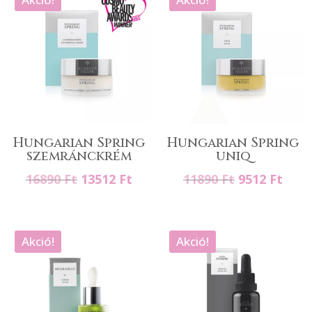
Hungarian Spring
Hungarian Spring
szemránckrém
uniq
Original
Current
Original
Curr
16890
Ft
13512
Ft
11890
Ft
9512
Ft
price
price
price
pric
was:
is:
was:
is:
16890 Ft.
13512 Ft.
11890 Ft.
9512
Akció!
Akció!