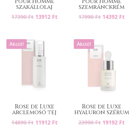
Pour Homme
Pour Homme
szakállolaj
szemránckrém
Original
Current
Original
Cur
17390
Ft
13912
Ft
17990
Ft
14392
Ft
price
price
price
pric
was:
is:
was:
is:
17390 Ft.
13912 Ft.
17990 Ft.
1439
Akció!
Akció!
Rose de Luxe
Rose de Luxe
arclemosó tej
hyaluron szérum
Original
Current
Original
Cur
14890
Ft
11912
Ft
23990
Ft
19192
Ft
price
price
price
pric