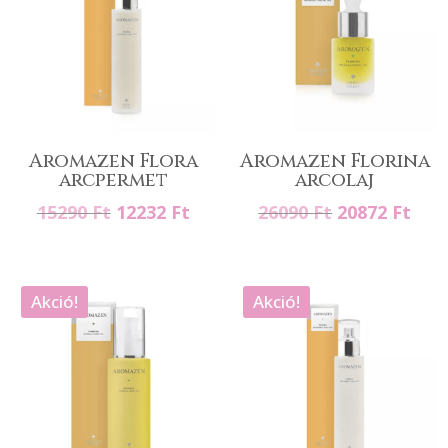
Aromazen Flora
Aromazen Florina
arcpermet
arcolaj
Original
Current
Original
Cur
15290
Ft
12232
Ft
26090
Ft
20872
Ft
price
price
price
pric
was:
is:
was:
is:
15290 Ft.
12232 Ft.
26090 Ft.
2087
Akció!
Akció!