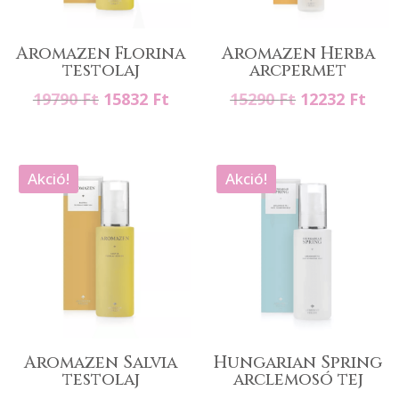
Aromazen Florina
Aromazen Herba
testolaj
arcpermet
Original
Current
Original
Cur
19790
Ft
15832
Ft
15290
Ft
12232
Ft
price
price
price
pric
was:
is:
was:
is:
19790 Ft.
15832 Ft.
15290 Ft.
1223
Akció!
Akció!
Aromazen Salvia
Hungarian Spring
testolaj
arclemosó tej