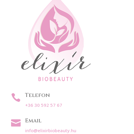
Telefon

+36 30 592 57 67
Email

info@elixirbiobeauty.hu