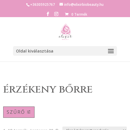
+36305925767
info@elixirbiobeauty.hu
0 Termék
Oldal kiválasztása
érzékeny bőrre
SZŰRŐ