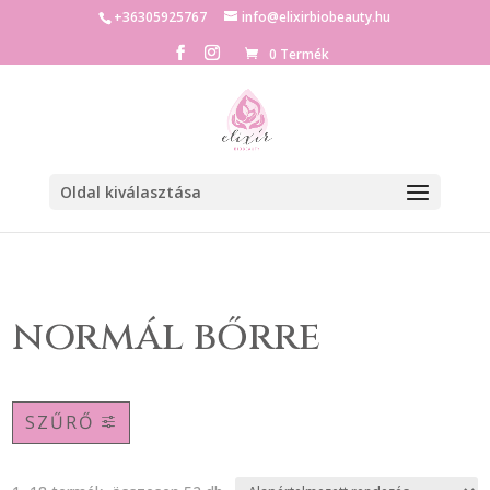
+36305925767
info@elixirbiobeauty.hu
0 Termék
Oldal kiválasztása
normál bőrre
SZŰRŐ