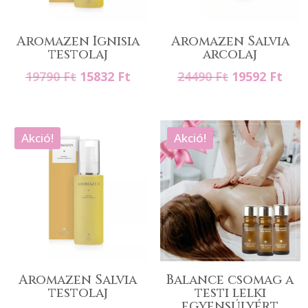
Aromazen Ignisia
Aromazen Salvia
testolaj
arcolaj
Original
Current
Original
Cur
19790
Ft
15832
Ft
24490
Ft
19592
Ft
price
price
price
pric
was:
is:
was:
is:
19790 Ft.
15832 Ft.
24490 Ft.
1959
Akció!
Akció!
Aromazen Salvia
Balance csomag a
testolaj
testi lelki
egyensúlyért