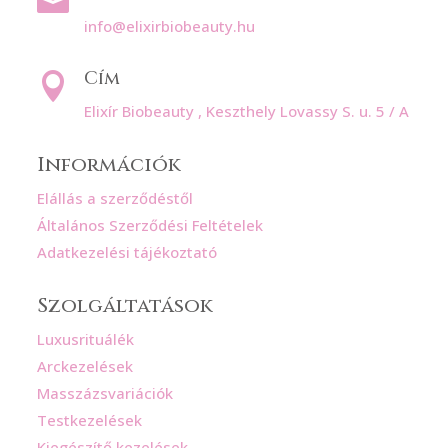

info@elixirbiobeauty.hu
Cím

Elixír Biobeauty , Keszthely Lovassy S. u. 5 / A
Információk
Elállás a szerződéstől
Általános Szerződési Feltételek
Adatkezelési tájékoztató
Szolgáltatások
Luxusrituálék
Arckezelések
Masszázsvariációk
Testkezelések
Kiegészítő kezelések