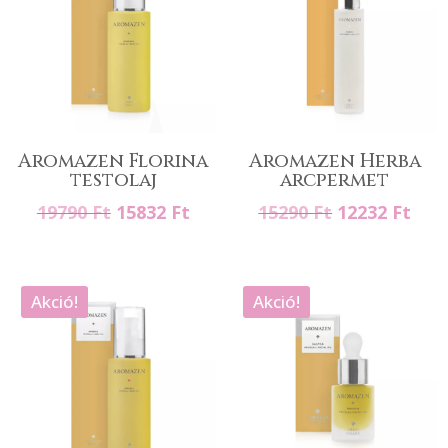
Aromazen Florina
Aromazen Herba
testolaj
arcpermet
Original
Current
Original
Cur
19790
Ft
15832
Ft
15290
Ft
12232
Ft
price
price
price
pric
was:
is:
was:
is:
19790 Ft.
15832 Ft.
15290 Ft.
1223
Akció!
Akció!