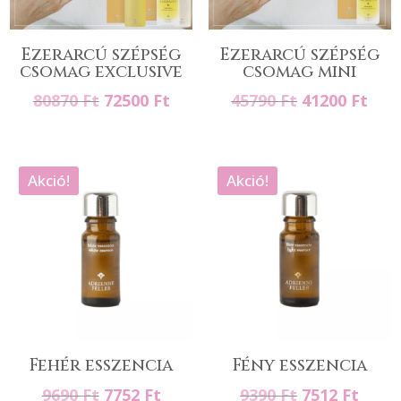
Ezerarcú szépség
Ezerarcú szépség
csomag exclusive
csomag mini
Original
Current
Original
Cur
80870
Ft
72500
Ft
45790
Ft
41200
Ft
price
price
price
pric
was:
is:
was:
is:
80870 Ft.
72500 Ft.
45790 Ft.
4120
Akció!
Akció!
Fehér esszencia
Fény esszencia
Original
Current
Original
Curr
9690
Ft
7752
Ft
9390
Ft
7512
Ft