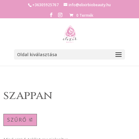
+36305925767
info@elixirbiobeauty.hu
0 Termék
Oldal kiválasztása
szappan
SZŰRŐ