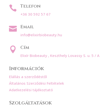
Telefon

+36 30 592 57 67
Email

info@elixirbiobeauty.hu
Cím

Elixír Biobeauty , Keszthely Lovassy S. u. 5 / A
Információk
Elállás a szerződéstől
Általános Szerződési Feltételek
Adatkezelési tájékoztató
Szolgáltatások