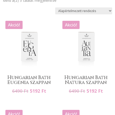
Mind a(z) 5 találat megjelenítve
Akció!
Akció!
Hungarian Bath
Hungarian Bath
Eugenia szappan
Natura szappan
Original
Current
Original
Curr
6490
Ft
5192
Ft
6490
Ft
5192
Ft
price
price
price
price
was:
is:
was:
is:
6490 Ft.
5192 Ft.
6490 Ft.
5192 
Akció!
Akció!