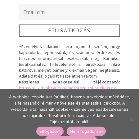
FELIRATKOZÁS
*Személyes adataidat arra fogom használni, hogy
kapcsolatba léphessünk, és számodra érdekes, és
hasznos információkat oszthassak meg. Bármikor
leiratkozhatsz hírlevelemről a leiratkozás linkre
kattintva, melyet bármelyik e-mail végén megtalálsz.
Adataidat és jogaidat tiszteletben tartom.
Részletes adatkezelési tájékoztató:
https://elixirbiobeauty.hu/adatkezelesi-tajekoztato
A weboldal cookie-kat (sütiket) használ a weboldal működése,
A Feliratkozásra kattintva elfogadod, hogy adataidat a
a felhasználói élmény növelése és statisztikai célokból. A
fent említett adatkezelési tájékoztató szerint fogom
kezelni.
weboldal által használt cookie-k személyes adatkezeléséhez
hozzájárulok. További információt az Adatkezelési
Tájékoztatóban talál.
Készítette:
Beauty Marketing Experts
,
Fru
Elfogadom
Nem fogadom el
Creative Design