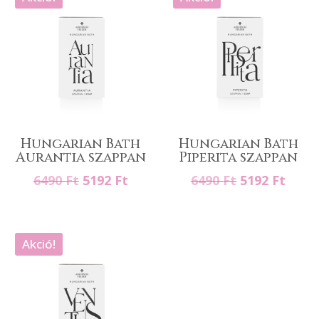
Hungarian Bath
Hungarian Bath
Aurantia szappan
Piperita szappan
Original
Current
Original
Curr
6490
Ft
5192
Ft
6490
Ft
5192
Ft
price
price
price
price
was:
is:
was:
is:
6490 Ft.
5192 Ft.
6490 Ft.
5192 
Akció!