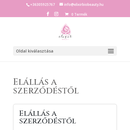
+36305925767
info@elixirbiobeauty.hu
0 Termék
Oldal kiválasztása
Elállás a
szerződéstől
Elállás a
szerződéstől