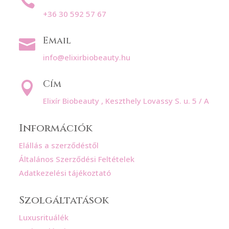

+36 30 592 57 67
Email

info@elixirbiobeauty.hu
Cím

Elixír Biobeauty , Keszthely Lovassy S. u. 5 / A
Információk
Elállás a szerződéstől
Általános Szerződési Feltételek
Adatkezelési tájékoztató
Szolgáltatások
Luxusrituálék