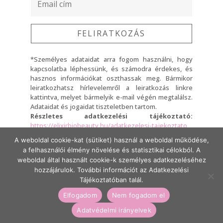
FELIRATKOZÁS
*Személyes adataidat arra fogom használni, hogy
kapcsolatba léphessünk, és számodra érdekes, és
hasznos információkat oszthassak meg. Bármikor
leiratkozhatsz hírlevelemről a leiratkozás linkre
kattintva, melyet bármelyik e-mail végén megtalálsz.
Adataidat és jogaidat tiszteletben tartom.
Részletes adatkezelési tájékoztató:
https://elixirbiobeauty.hu/adatkezelesi-tajekoztato
A weboldal cookie-kat (sütiket) használ a weboldal működése,
A Feliratkozásra kattintva elfogadod, hogy adataidat a
a felhasználói élmény növelése és statisztikai célokból. A
fent említett adatkezelési tájékoztató szerint fogom
kezelni.
weboldal által használt cookie-k személyes adatkezeléséhez
hozzájárulok. További információt az Adatkezelési
Tájékoztatóban talál.
Készítette:
Beauty Marketing Experts
,
Fru
Elfogadom
Nem fogadom el
Creative Design
Adatvédelmi irányelvek
Elixír Bio Beauty minden jog fenntartva ©2021