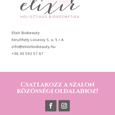
Elixír Biobeauty
Keszthely Lovassy S. u. 5 / A
info@elixirbiobeauty.hu
+36 30 592 57 67
Csatlakozz a szalon
közösségi oldalaihoz!