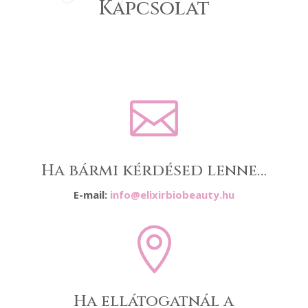
Kapcsolat

Ha bármi kérdésed lenne…
E-mail:
info@elixirbiobeauty.hu

Ha ellátogatnál a