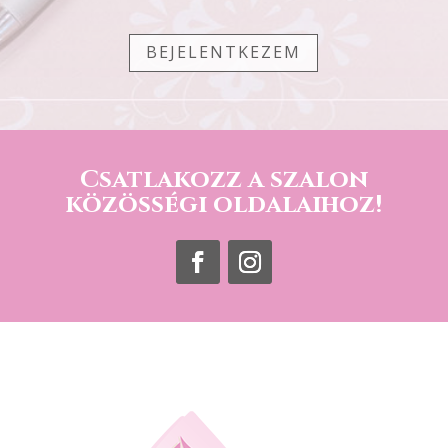
BEJELENTKEZEM
Csatlakozz a szalon
közösségi oldalaihoz!