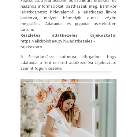
kapcsolatba léphessünk, és számodra érdekes, és
hasznos információkat oszthassak meg. Bármikor
leiratkozhatsz hírlevelemről a leiratkozás linkre
kattintva, melyet bármelyik e-mail végén
megtalálsz. Adataidat és jogaidat tiszteletben
tartom.
Részletes adatkezelési tájékoztató:
https://elixirbiobeauty.hu/adatkezelesi-
tajekoztato
A Feliratkozásra kattintva elfogadod, hogy
adataidat a fent említett adatkezelési tájékoztató
szerint fogom kezelni.