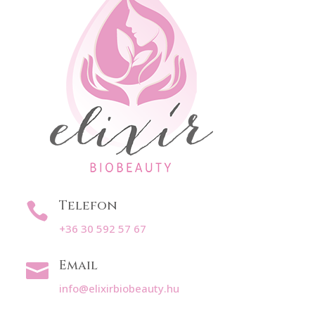
Telefon

+36 30 592 57 67
Email

info@elixirbiobeauty.hu