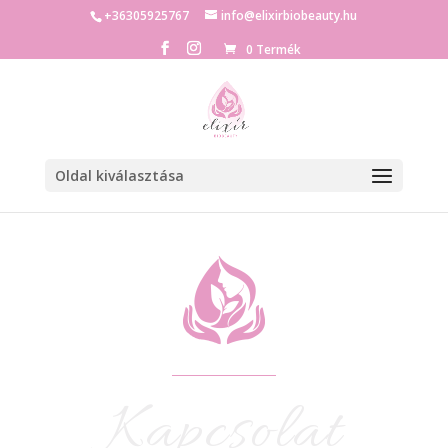
+36305925767
info@elixirbiobeauty.hu
0 Termék
Oldal kiválasztása
Kapcsolat