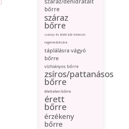
száraz/dehidratált
bőrre
száraz
bőrre
száraz és érett bőr intenzív
regenerálására
táplálásra vágyó
bőrre
vízhiányos bőrre
zsíros/pattanásos
bőrre
élettelen bőrre
érett
bőrre
érzékeny
bőrre