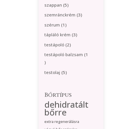
termék
5
szappan
5
termék
3
szemránckrém
3
termék
1
szérum
1
termék
3
tápláló krém
3
termék
2
testápoló
2
termék
testápoló balzsam
1
1
termék
5
testolaj
5
termék
Bőrtípus
dehidratált
bőrre
extra regenerálásra