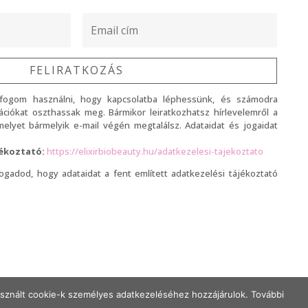
FELIRATKOZÁS
 fogom használni, hogy kapcsolatba léphessünk, és számodra
ciókat oszthassak meg. Bármikor leiratkozhatsz hírlevelemről a
, melyet bármelyik e-mail végén megtalálsz. Adataidat és jogaidat
jékoztató:
https://elixirbiobeauty.hu/adatkezelesi-tajekoztato
lfogadod, hogy adataidat a fent említett adatkezelési tájékoztató
használt cookie-k személyes adatkezeléséhez hozzájárulok. További