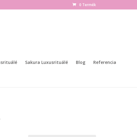
0 Termék
srituálé
Sakura Luxusrituálé
Blog
Referencia
e