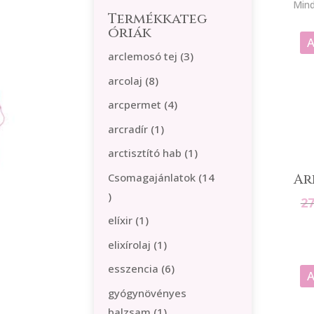
Mind
Termékkateg
óriák
A
3
arclemosó tej
3
termék
8
arcolaj
8
termék
4
arcpermet
4
termék
1
arcradír
1
termék
1
arctisztító hab
1
termék
Csomagajánlatok
14
Ar
14
2
termék
1
elíxir
1
termék
1
elixírolaj
1
termék
6
esszencia
6
A
termék
gyógynövényes
1
balzsam
1