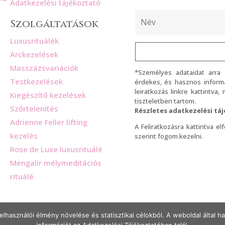
Adatkezelési tájékoztató
Szolgáltatások
Luxusrituálék
Arckezelések
Masszázsvariációk
*Személyes adataidat arra
Testkezelések
érdekes, és hasznos informá
leiratkozás linkre kattintva
Kiegészítő kezelések
tiszteletben tartom.
Szőrtelenítés
Részletes adatkezelési tá
Adrienne Feller lifting
A Feliratkozásra kattintva e
kezelés
szerint fogom kezelni.
Rose de Luxe luxusrituálé
Mengalír mélymeditációs
rituálé
elhasználói élmény növelése és statisztikai célokból. A weboldal által 