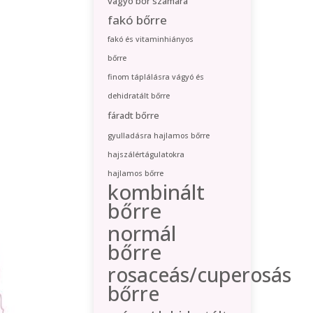
vágyó bőr számára
fakó bőrre
fakó és vitaminhiányos
bőrre
finom táplálásra vágyó és
dehidratált bőrre
fáradt bőrre
gyulladásra hajlamos bőrre
hajszálértágulatokra
hajlamos bőrre
kombinált
bőrre
normál
bőrre
rosaceás/cuperosás
bőrre