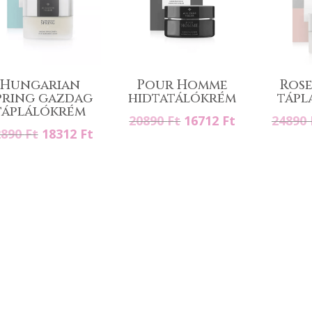
Hungarian
Pour Homme
Rose
pring gazdag
hidtatálókrém
tápl
táplálókrém
Original
Current
20890
Ft
16712
Ft
24890
Original
Current
2890
Ft
18312
Ft
price
price
price
price
was:
is:
was:
is:
20890 Ft.
16712 Ft.
22890 Ft.
18312 Ft.