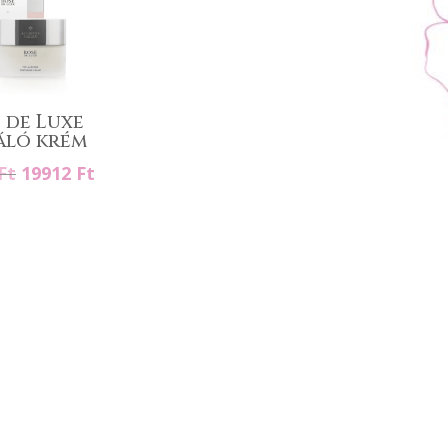
 de Luxe
áló krém
Original
Current
Ft
19912
Ft
price
price
was:
is:
24890 Ft.
19912 Ft.