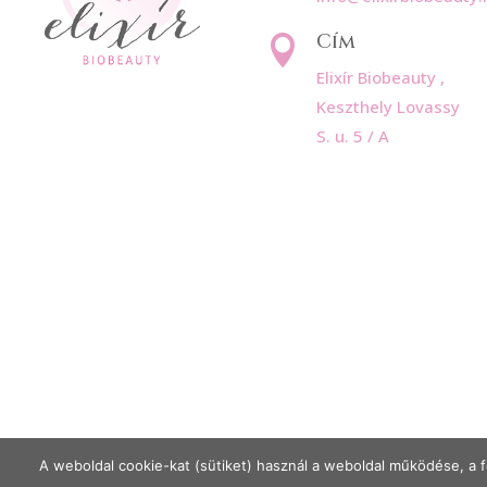
Cím

Elixír Biobeauty ,
Keszthely Lovassy
S. u. 5 / A
A weboldal cookie-kat (sütiket) használ a weboldal működése, a f