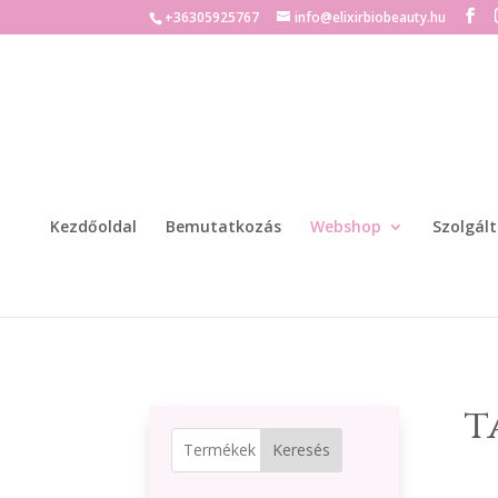
+36305925767
info@elixirbiobeauty.hu
Kezdőoldal
Bemutatkozás
Webshop
Szolgál
t
Keresés