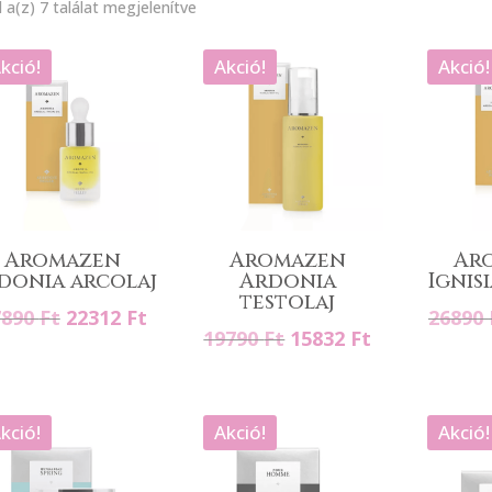
 a(z) 7 találat megjelenítve
kció!
Akció!
Akció!
Aromazen
Aromazen
Ar
donia arcolaj
Ardonia
Ignis
testolaj
Original
Current
7890
Ft
22312
Ft
26890
Original
Current
19790
Ft
15832
Ft
price
price
price
price
was:
is:
was:
is:
27890 Ft.
22312 Ft.
19790 Ft.
15832 Ft.
kció!
Akció!
Akció!