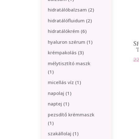
termék
2
hidratálóbalzsam
2
termék
2
hidratálófluidum
2
termék
6
hidratálókrém
6
termék
1
hyaluron szérum
1
S
termék
3
krémpakolás
3
2
termék
mélytisztító maszk
1
1
termék
1
micellás víz
1
termék
1
napolaj
1
termék
1
naptej
1
termék
pezsdítő krémmaszk
1
1
termék
1
szakállolaj
1