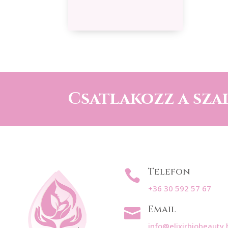
Csatlakozz a sza
Telefon

+36 30 592 57 67
Email

info@elixirbiobeauty.