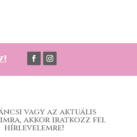
z!
áncsi vagy az aktuális
imra, akkor iratkozz fel
hírlevelemre!