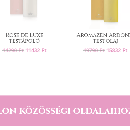
Rose de Luxe
Aromazen Ardon
testápoló
testolaj
Original
Current
Original
14290
Ft
11432
Ft
19790
Ft
15832
Ft
price
price
price
p
was:
is:
was:
i
14290 Ft.
11432 Ft.
19790 Ft.
1
lon közösségi oldalaiho