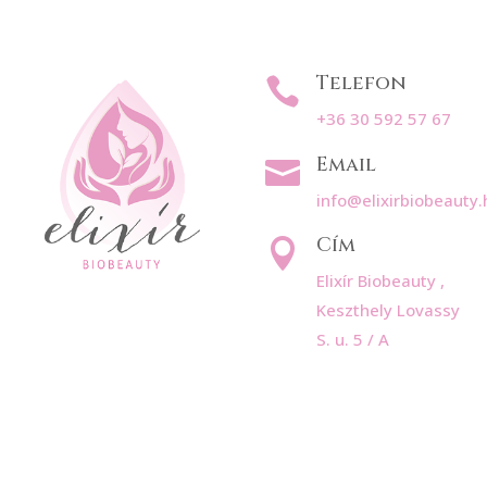
Telefon

+36 30 592 57 67
Email

info@elixirbiobeauty.
Cím

Elixír Biobeauty ,
Keszthely Lovassy
S. u. 5 / A