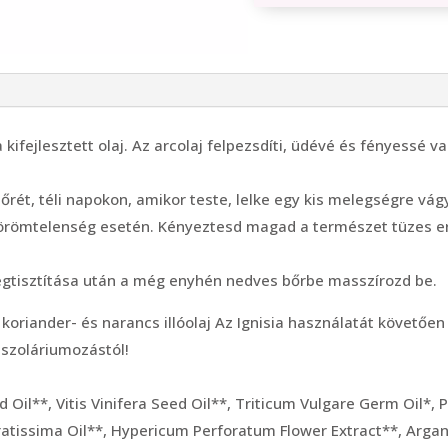
 kifejlesztett olaj. Az arcolaj felpezsdíti, üdévé és fényessé v
őrét, téli napokon, amikor teste, lelke egy kis melegségre vágy
 örömtelenség esetén. Kényeztesd magad a természet tüzes erej
egtisztítása után a még enyhén nedves bőrbe masszírozd be.
koriander- és narancs illóolaj Az Ignisia használatát követően 
 szoláriumozástól!
il**, Vitis Vinifera Seed Oil**, Triticum Vulgare Germ Oil*, 
tissima Oil**, Hypericum Perforatum Flower Extract**, Argani