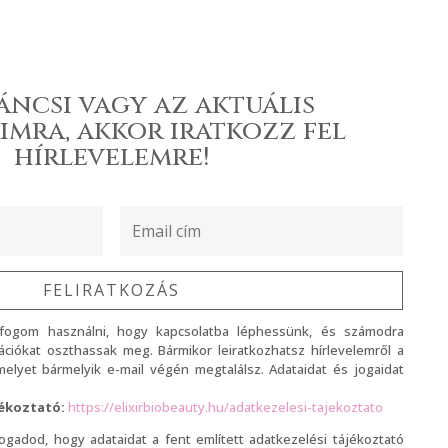
áncsi vagy az aktuális
imra, akkor iratkozz fel
hírlevelemre!
FELIRATKOZÁS
 fogom használni, hogy kapcsolatba léphessünk, és számodra
ciókat oszthassak meg. Bármikor leiratkozhatsz hírlevelemről a
, melyet bármelyik e-mail végén megtalálsz. Adataidat és jogaidat
jékoztató:
https://elixirbiobeauty.hu/adatkezelesi-tajekoztato
lfogadod, hogy adataidat a fent említett adatkezelési tájékoztató