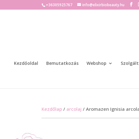
+36305925767
info@elixirbiobeauty.hu
Kezdőoldal
Bemutatkozás
Webshop
Szolgál
Kezdőlap
/
arcolaj
/ Aromazen Ignisia arcol