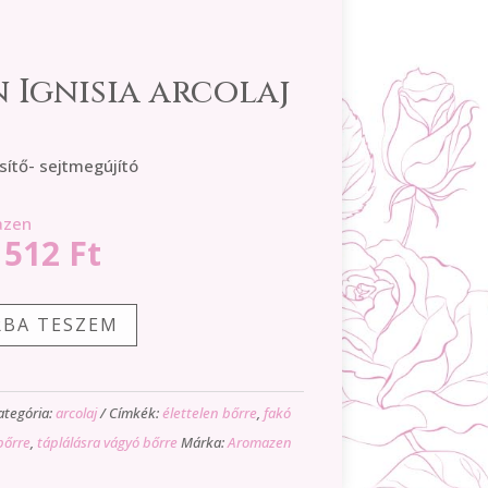
Ignisia arcolaj
sítő- sejtmegújító
azen
iginal
Current
1512
Ft
ice
price
s:
is:
RBA TESZEM
890 Ft.
21512 Ft.
ategória:
arcolaj
Címkék:
élettelen bőrre
,
fakó
bőrre
,
táplálásra vágyó bőrre
Márka:
Aromazen