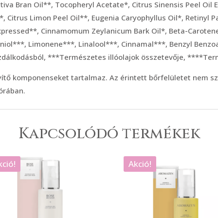
iva Bran Oil**, Tocopheryl Acetate*, Citrus Sinensis Peel Oil
l*, Citrus Limon Peel Oil**, Eugenia Caryophyllus Oil*, Retiny
 Expressed**, Cinnamomum Zeylanicum Bark Oil*, Beta-Caroten
niol***, Limonene***, Linalool***, Cinnamal***, Benzyl Benzo
azdálkodásból, ***Természetes illóolajok összetevője, ****Te
ítő komponenseket tartalmaz. Az érintett bőrfelületet nem s
órában.
Kapcsolódó termékek
kció!
Akció!