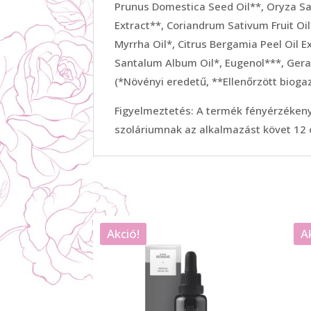
Prunus Domestica Seed Oil**, Oryza Sat
Extract**, Coriandrum Sativum Fruit Oi
Myrrha Oil*, Citrus Bergamia Peel Oil
Santalum Album Oil*, Eugenol***, Gera
(*Növényi eredetű, **Ellenőrzött biog
Figyelmeztetés: A termék fényérzékeny
szoláriumnak az alkalmazást követ 12 
Akció!
A