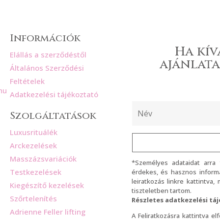
Információk
Ha kív
Elállás a szerződéstől
ajánlata
Általános Szerződési
Feltételek
hu
Adatkezelési tájékoztató
Szolgáltatások
Luxusrituálék
Arckezelések
Masszázsvariációk
*Személyes adataidat arra
Testkezelések
érdekes, és hasznos informá
leiratkozás linkre kattintva
Kiegészítő kezelések
tiszteletben tartom.
Szőrtelenítés
Részletes adatkezelési tá
Adrienne Feller lifting
A Feliratkozásra kattintva e