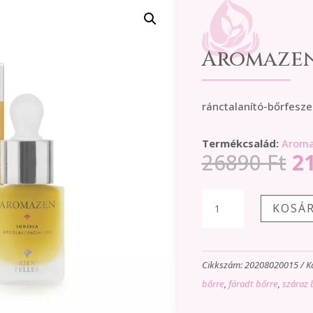
Aromazen 
ránctalanító-bőrfesze
Termékcsalád:
Arom
Or
26890
Ft
2
pr
wa
Aromazen
KOSÁ
26
Ignisia
arcolaj
mennyiség
Cikkszám:
20208020015
K
bőrre
,
fáradt bőrre
,
száraz 