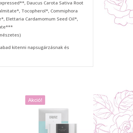
 Expressed**, Daucus Carota Sativa Root
l Palmitate*, Tocopherol*, Commiphora
e*, Elettaria Cardamomum Seed Oil*,
ate***
rmészetes)
zabad kitenni napsugárzásnak és
Akció!