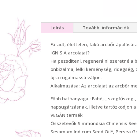
Leírás
További információk
Fáradt, élettelen, fakó arcbőr ápolására
IGNISIA arcolajat?
Ha pezsdíteni, regenerálni szeretné a b
önbizalma, lelki keménység, ridegség,
újra rugalmassá váljon.
Alkalmazása: Az arcolajat az arcbőr m
Főbb hatóanyagai: Fahéj-, szegfűszeg-, 
napsugárzásnak, illetve tartózkodjon a
VEGÁN termék
Összetevők Simmondsia Chinensis Seed O
Sesamum Indicum Seed Oil*, Persea Gra