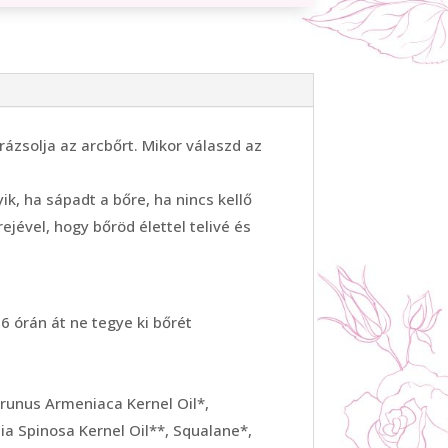
arázsolja az arcbőrt. Mikor válaszd az
ik, ha sápadt a bőre, ha nincs kellő
ével, hogy bőröd élettel telivé és
6 órán át ne tegye ki bőrét
Prunus Armeniaca Kernel Oil*,
a Spinosa Kernel Oil**, Squalane*,