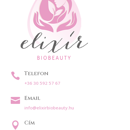
Telefon

+36 30 592 57 67
Email

info@elixirbiobeauty.hu
Cím
