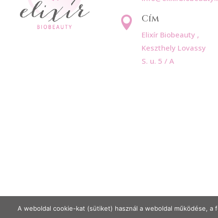
Cím

Elixír Biobeauty ,
Keszthely Lovassy
S. u. 5 / A
A weboldal cookie-kat (sütiket) használ a weboldal működése, a f