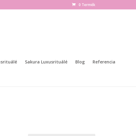
0 Termék
srituálé
Sakura Luxusrituálé
Blog
Referencia