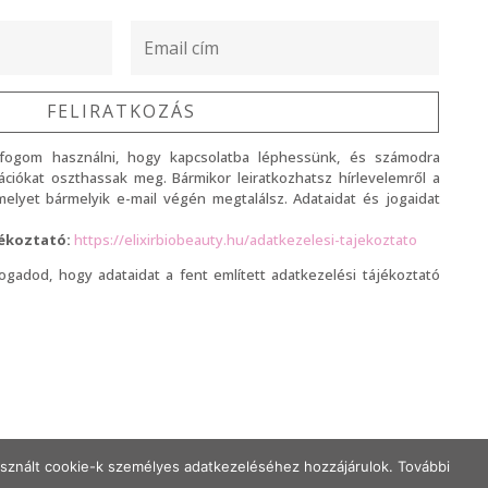
FELIRATKOZÁS
 fogom használni, hogy kapcsolatba léphessünk, és számodra
ciókat oszthassak meg. Bármikor leiratkozhatsz hírlevelemről a
, melyet bármelyik e-mail végén megtalálsz. Adataidat és jogaidat
jékoztató:
https://elixirbiobeauty.hu/adatkezelesi-tajekoztato
lfogadod, hogy adataidat a fent említett adatkezelési tájékoztató
használt cookie-k személyes adatkezeléséhez hozzájárulok. További