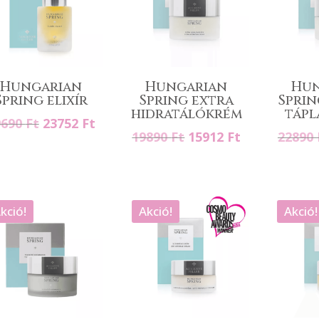
Hungarian
Hungarian
Hun
Spring elixír
Spring extra
Spri
hidratálókrém
táp
Original
Current
9690
Ft
23752
Ft
Original
Current
19890
Ft
15912
Ft
22890
price
price
price
price
was:
is:
was:
is:
29690 Ft.
23752 Ft.
19890 Ft.
15912 Ft.
kció!
Akció!
Akció!