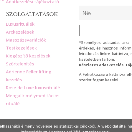
Adatkezelési tájékoztató
Szolgáltatások
Luxusrituálék
Arckezelések
Masszázsvariációk
*Személyes adataidat arra
Testkezelések
érdekes, és hasznos informá
leiratkozás linkre kattintva
Kiegészítő kezelések
tiszteletben tartom.
Szőrtelenítés
Részletes adatkezelési tá
Adrienne Feller lifting
A Feliratkozásra kattintva e
kezelés
szerint fogom kezelni.
Rose de Luxe luxusrituálé
Mengalír mélymeditációs
rituálé
elhasználói élmény növelése és statisztikai célokból. A weboldal által 