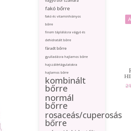
vágyó bőr számára
fakó bőrre
fakó és vitaminhiányos
A
bőrre
finom táplálásra vágyó és
dehidratált bőrre
fáradt bőrre
gyulladásra hajlamos bőrre
hajszálértágulatokra
hajlamos bőrre
hi
kombinált
2
bőrre
normál
bőrre
rosaceás/cuperosás
bőrre