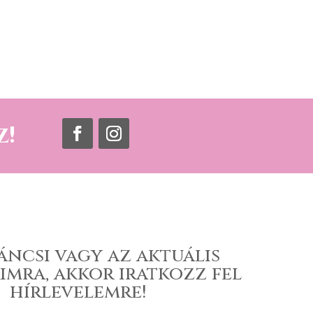
z!
áncsi vagy az aktuális
imra, akkor iratkozz fel
hírlevelemre!