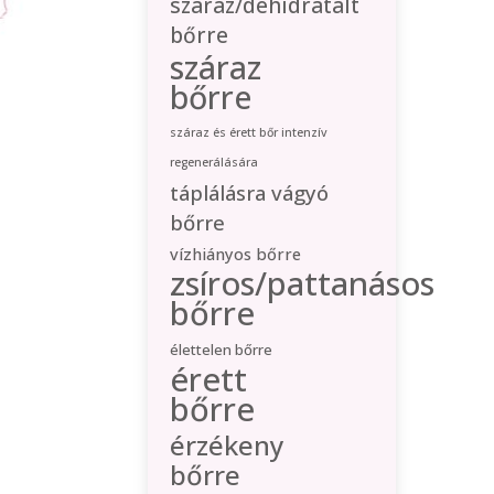
száraz/dehidratált
bőrre
száraz
bőrre
száraz és érett bőr intenzív
regenerálására
táplálásra vágyó
bőrre
vízhiányos bőrre
zsíros/pattanásos
bőrre
élettelen bőrre
érett
bőrre
érzékeny
bőrre