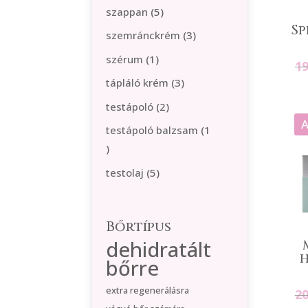
termék
5
szappan
5
Sp
termék
3
szemránckrém
3
termék
1
szérum
1
1
termék
3
tápláló krém
3
termék
2
testápoló
2
A
termék
testápoló balzsam
1
1
termék
5
testolaj
5
termék
Bőrtípus
dehidratált
bőrre
extra regenerálásra
2