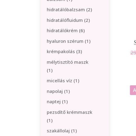
termék
2
hidratálóbalzsam
2
termék
2
hidratálófluidum
2
termék
6
hidratálókrém
6
termék
1
hyaluron szérum
1
termék
3
krémpakolás
3
2
termék
mélytisztító maszk
1
1
termék
1
micellás víz
1
termék
A
1
napolaj
1
termék
1
naptej
1
termék
pezsdítő krémmaszk
1
1
termék
1
szakállolaj
1