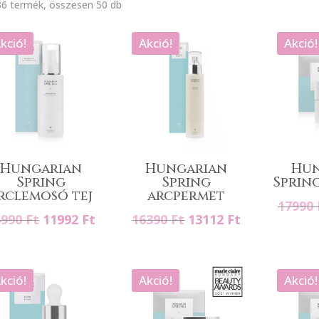
6 termék, összesen 50 db
kció!
Akció!
Akció!
Hungarian
Hungarian
Hun
Spring
Spring
Sprin
rclemosó tej
arcpermet
17990
Original
Current
Original
Current
4990
Ft
11992
Ft
16390
Ft
13112
Ft
price
price
price
price
was:
is:
was:
is:
14990 Ft.
11992 Ft.
16390 Ft.
13112 Ft.
kció!
Akció!
Akció!