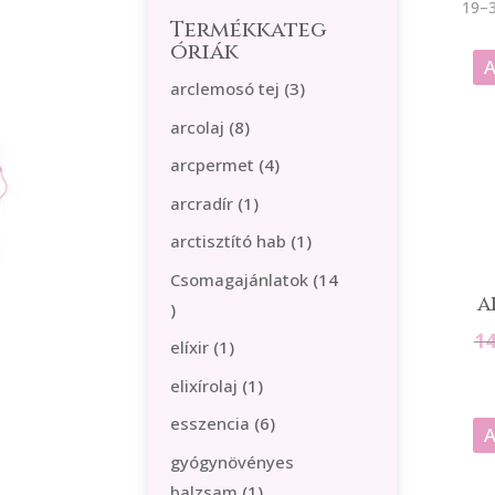
19–3
Termékkateg
óriák
A
3
arclemosó tej
3
termék
8
arcolaj
8
termék
4
arcpermet
4
termék
1
arcradír
1
termék
1
arctisztító hab
1
termék
Csomagajánlatok
14
a
14
termék
1
1
elíxir
1
termék
1
elixírolaj
1
termék
6
esszencia
6
A
termék
gyógynövényes
1
balzsam
1