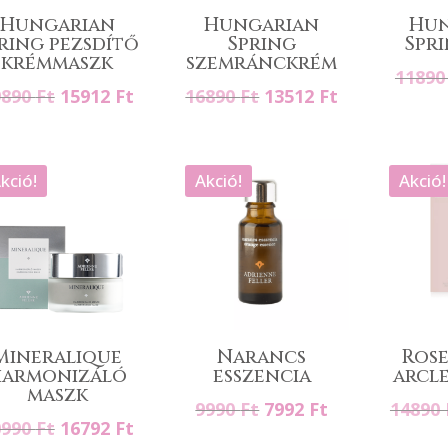
Hungarian
Hungarian
Hun
ring pezsdítő
Spring
Spr
krémmaszk
szemránckrém
1189
Original
Current
Original
Current
9890
Ft
15912
Ft
16890
Ft
13512
Ft
price
price
price
price
was:
is:
was:
is:
19890 Ft.
15912 Ft.
16890 Ft.
13512 Ft.
kció!
Akció!
Akció!
Mineralique
Narancs
Rose
harmonizáló
esszencia
arcl
maszk
Original
Current
9990
Ft
7992
Ft
14890
Original
Current
0990
Ft
16792
Ft
price
price