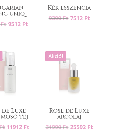
garian
Kék esszencia
ing uniq
Original
Current
9390
Ft
7512
Ft
Original
Current
0
Ft
9512
Ft
price
price
price
price
was:
is:
was:
is:
9390 Ft.
7512 Ft.
11890 Ft.
9512 Ft.
Akció!
 de Luxe
Rose de Luxe
emosó tej
arcolaj
Original
Current
Original
Current
Ft
11912
Ft
31990
Ft
25592
Ft
price
price
price
price