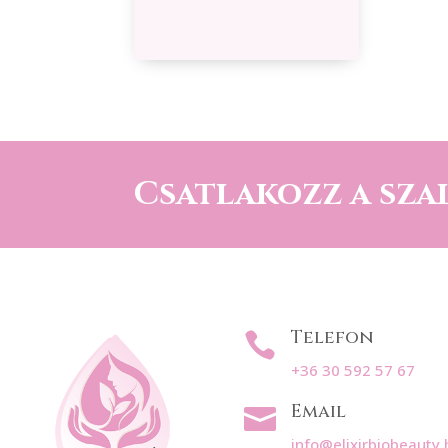
Csatlakozz a sza
Telefon

+36 30 592 57 67
Email

info@elixirbiobeauty.