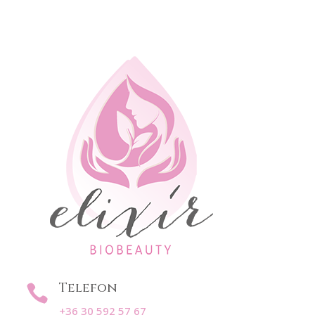
Telefon

+36 30 592 57 67