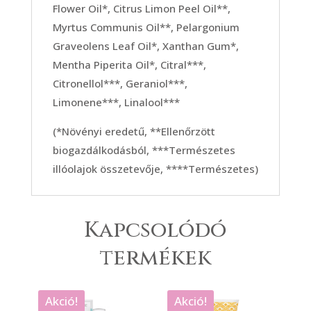
Flower Oil*, Citrus Limon Peel Oil**,
Myrtus Communis Oil**, Pelargonium
Graveolens Leaf Oil*, Xanthan Gum*,
Mentha Piperita Oil*, Citral***,
Citronellol***, Geraniol***,
Limonene***, Linalool***
(*Növényi eredetű, **Ellenőrzött
biogazdálkodásból, ***Természetes
illóolajok összetevője, ****Természetes)
Kapcsolódó
termékek
Akció!
Akció!