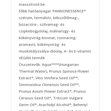
masszírozd be.
Főbb hatóanyagai: PANNONESSENCE*
szérum, termálvíz, kékszőlőmag-,
búzacsíra-, szilvamag- és
csipkebogyóolaj, málnarügy- és
kökényvirág-kivonat, rozmaring-
aromavíz, kökényvirág- és
muskotályzsálya-illóolaj, A- és E-vitamin
VEGÁN termék
Összetevők: Aqua****(Hungarian
Thermal Water), Prunus Spinosa Flower
Extract*, Vitis Vinifera Seed Oil**,
Simmondsia Chinensis Seed Oil**,
Prunus Avium Flower Extract*, Prunus
Cerasus Seed Oil*, Triticum Vulgare
Germ Oil*, Arachidyl Alcohol*, Behenyl