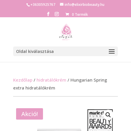
+36305925767
info@elixirbiobeauty.hu
0 Termék
Oldal kiválasztása
Kezdőlap
/
hidratálókrém
/ Hungarian Spring
extra hidratálókrém
Akció!