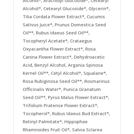
Alcohol*, Arachidyl Glucoside*, Cetearyl
Alcohol*, Cetearyl Glucoside*, Glycerin*,
Tilia Cordata Flower Extract*, Cucumis
Sativus Juice*, Prunus Domestica Seed
Oil**, Rubus Idaeus Seed Oil**,
Tocopheryl Acetate*, Crataegus
Oxyacantha Flower Extract*, Rosa
Canina Flower Extract*, Dehydroacetic
Acid, Benzyl Alcohol, Argania Spinosa
Kernel Oil**, Cetyl Alcohol*, Squalane*,
Rosa Rubiginosa Seed Oil**, Rosmarinus
Officinalis Water*, Punica Granatum
Seed Oil**, Pyrus Malus Flower Extract*,
Trifolium Pratense Flower Extract*,
Tocopherol*, Rubus Idaeus Bud Extract*,
Retinyl Palmitate*, Hippophae
Rhamnoides Fruit Oil*, Salvia Sclarea