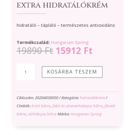
extra hidratálókrém
hidratáló – tápláló – természetes antioxidáns
Termékcsalád:
Hungarian Spring
Original
Current
19890
Ft
15912
Ft
price
price
was:
is:
Hungarian
KOSÁRBA TESZEM
19890 Ft.
15912 Ft.
Spring
extra
hidratálókrém
Cikkszám:
20204030050
Kategória:
hidratálókrém
mennyiség
Címkék:
érett bőrre
,
fakó és vitaminhiányos bőrre
,
fáradt
bőrre
,
vízhiányos bőrre
Márka:
Hungarian Spring