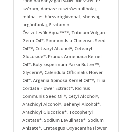
Főbb hatóanyagai PANNONESSENCE*
szérum, damaszkuszirózsa-illóolaj,
málna- és hársvirágkivonat, sheavaj,
argánfaolaj, E-vitamin
Összetevők Aqua****, Triticum Vulgare
Germ Oil*, Simmondsia Chinensis Seed
Oil**, Cetearyl Alcohol*, Cetearyl
Glucoside*, Prunus Armeniaca Kernel
Oil*, Butyrospermum Parkii Butter**,
Glycerin*, Calendula Officinalis Flower
Oil*, Argania Spinosa Kernel Oil**, Tilia
Cordata Flower Extract*, Ricinus
Communis Seed Oil*, Cetyl Alcohol*,
Arachidyl Alcohol*, Behenyl Alcohol*,
Arachidyl Glucoside*, Tocopheryl
Acetate*, Sodium Levulinate*, Sodium
Anisate*, Crataegus Oxyacantha Flower