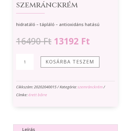
szemránckrém
hidratáló – tápláló – antioxidáns hatású
Original
Current
16490
Ft
13192
Ft
price
price
was:
is:
Rose
KOSÁRBA TESZEM
16490 Ft.
13192 Ft.
de
Luxe
szemránckrém
Cikkszám:
20202040015
Kategória:
szemránckrém
mennyiség
Címke:
érett bőrre
Leírás