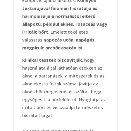
kompozíciójából alkottuk.
Könnyed
textúrájával finoman hidratálja és
harmonizálja a normálistól eltérő
állapotú, például aknés, rosaceás vagy
irritált bőrt.
Emelett tökéletes
választás
napozás után, napégés,
megpirult arcbőr esetén is!
Klinikai tesztek bizonyítják,
hogy
használata által láthatóan csökken az
akne, a pattanások, a miteszerek és az
akne okozta foltok száma. Javítja az
aknés bőr megjelenését azáltal, hogy
egységesíti a bőrfelületet. Nyugtatja az
irritált bőrt és visszaadja természetes
hidratáltságát.
A benne lévő magyar termálvíz és