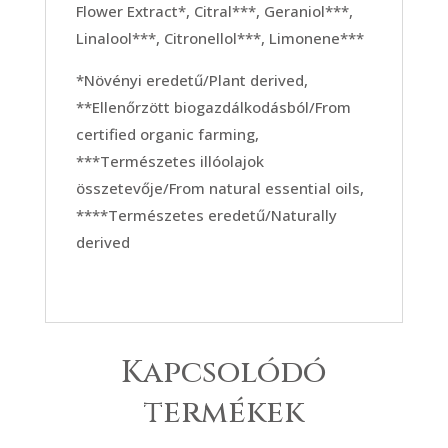
Flower Extract*, Citral***, Geraniol***,
Linalool***, Citronellol***, Limonene***
*Növényi eredetű/Plant derived,
**Ellenőrzött biogazdálkodásból/From
certified organic farming,
***Természetes illóolajok
összetevője/From natural essential oils,
****Természetes eredetű/Naturally
derived
Kapcsolódó
termékek