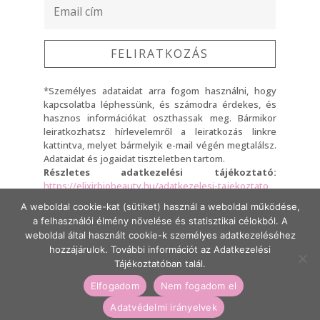
FELIRATKOZÁS
*Személyes adataidat arra fogom használni, hogy
kapcsolatba léphessünk, és számodra érdekes, és
hasznos információkat oszthassak meg. Bármikor
leiratkozhatsz hírlevelemről a leiratkozás linkre
kattintva, melyet bármelyik e-mail végén megtalálsz.
Adataidat és jogaidat tiszteletben tartom.
Részletes adatkezelési tájékoztató:
https://elixirbiobeauty.hu/adatkezelesi-tajekoztato
A weboldal cookie-kat (sütiket) használ a weboldal működése,
A Feliratkozásra kattintva elfogadod, hogy adataidat a
a felhasználói élmény növelése és statisztikai célokból. A
fent említett adatkezelési tájékoztató szerint fogom
kezelni.
weboldal által használt cookie-k személyes adatkezeléséhez
hozzájárulok. További információt az Adatkezelési
Tájékoztatóban talál.
Készítette:
Beauty Marketing Experts
,
Fru
Elfogadom
Nem fogadom el
Creative Design
Adatvédelmi irányelvek
Elixír Bio Beauty minden jog fenntartva ©2021