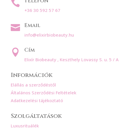
Telefon

+36 30 592 57 67
Email

info@elixirbiobeauty.hu
Cím

Elixír Biobeauty , Keszthely Lovassy S. u. 5 / A
Információk
Elállás a szerződéstől
Általános Szerződési Feltételek
Adatkezelési tájékoztató
Szolgáltatások
Luxusrituálék