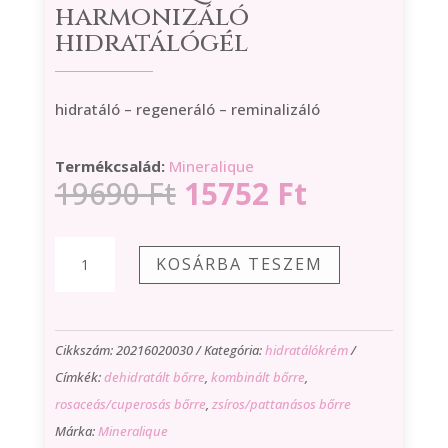
harmonizáló
hidratálógél
hidratáló – regeneráló – reminalizáló
Termékcsalád:
Mineralique
Original
Current
19690
Ft
15752
Ft
price
price
was:
is:
Mineralique
KOSÁRBA TESZEM
19690 Ft.
15752 Ft.
harmonizáló
hidratálógél
mennyiség
Cikkszám:
20216020030
Kategória:
hidratálókrém
Címkék:
dehidratált bőrre
,
kombinált bőrre
,
rosaceás/cuperosás bőrre
,
zsíros/pattanásos bőrre
Márka:
Mineralique