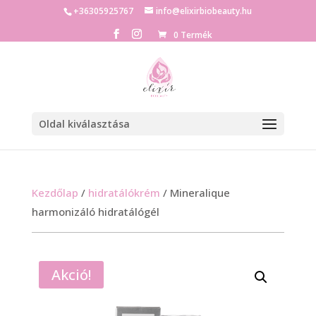
+36305925767
info@elixirbiobeauty.hu
0 Termék
Oldal kiválasztása
Kezdőlap
/
hidratálókrém
/ Mineralique
harmonizáló hidratálógél
Akció!