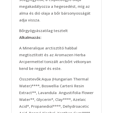
megakadályozza a hegesedést, míg az
alma és dió olaja a bőr bársonyosságát
adja vissza.
Bőrgyógyászatilag tesztelt
Alkalmazás:
A Mineralique arctisztító habbal
megtisztított és az Aromazen Herba
Arcpermettel tonizált arcbőrt vékonyan
kend be reggel és este.
Összetevők:Aqua (Hungarian Thermal
Water)****, Boswellia Carterii Resin
Extract**, Lavandula Angustifolia Flower
Water**, Glycerin*, Clay****, Azelaic
Acid*, Propanediol****, Dehydroacetic
Acid, Benzyl Alcohol, Xanthan Gum****,