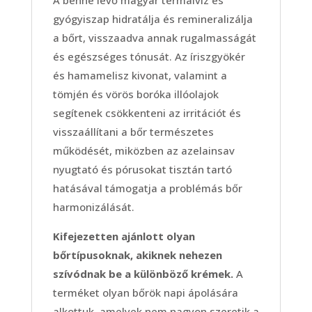
gyógyiszap hidratálja és remineralizálja
a bőrt, visszaadva annak rugalmasságát
és egészséges tónusát. Az íriszgyökér
és hamamelisz kivonat, valamint a
tömjén és vörös boróka illóolajok
segítenek csökkenteni az irritációt és
visszaállítani a bőr természetes
működését, miközben az azelainsav
nyugtató és pórusokat tisztán tartó
hatásával támogatja a problémás bőr
harmonizálását.
Kifejezetten ajánlott olyan
bőrtípusoknak, akiknek nehezen
szívódnak be a különböző krémek.
A
terméket olyan bőrök napi ápolására
alkottuk, amelyek nem nagyon szeretik a