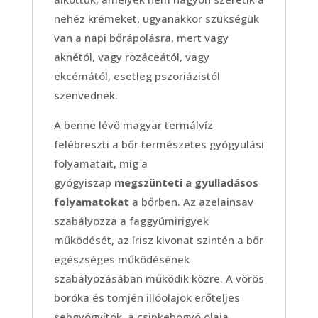
nehéz krémeket, ugyanakkor szükségük
van a napi bőrápolásra, mert vagy
aknétól, vagy rozáceától, vagy
ekcémától, esetleg pszoriázistól
szenvednek.
A benne lévő magyar termálvíz
felébreszti a bőr természetes gyógyulási
folyamatait, míg a
gyógyiszap
megszünteti a gyulladásos
folyamatokat
a bőrben. Az azelainsav
szabályozza a faggyúmirigyek
működését, az írisz kivonat szintén a bőr
egészséges működésének
szabályozásában működik közre. A vörös
boróka és tömjén illóolajok erőteljes
sebgyógyítók, a csipkebogyó olaja