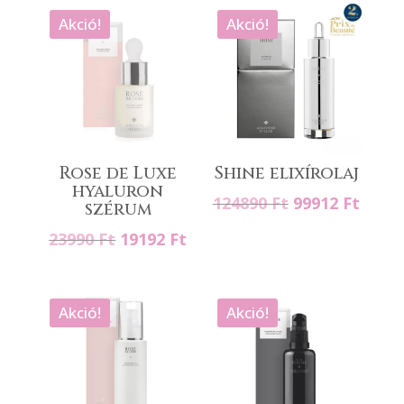
Akció!
Akció!
Rose de Luxe
Shine elixírolaj
hyaluron
Original
Curre
124890
Ft
99912
Ft
szérum
price
price
Original
Current
23990
Ft
19192
Ft
was:
is:
price
price
124890 Ft.
99912
was:
is:
23990 Ft.
19192 Ft.
Akció!
Akció!