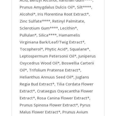
Prunus Amygdalus Dulcis Oil*, Silt****,
Alcohol*, Iris Florentina Root Extract*,
Zinc Sulfate****, Retinyl Palmitate,
Sclerotium Gum****, Lecithin*,
Pullulan*, Silica****, Hamamelis
Virginiana Bark/Leaf/Twig Extract*,
Tocopherol*, Phytic Acid*, Squalane*,
Leptospermum Petersonii Oil*, Juniperus
Oxycedrus Wood Oil*, Boswellia Carterii
Oil*, Trifolium Pratense Extract*,
Helianthus Annuus Seed Oil*, Juglans
Regia Bud Extract*, Tilia Cordata Flower
Extract*, Crataegus Oxyacantha Flower
Extract*, Rosa Canina Flower Extract*,
Prunus Spinosa Flower Extract*, Pyrus
Malus Flower Extract*, Prunus Avium