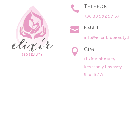
Telefon

+36 30 592 57 67
Email

info@elixirbiobeauty.
Cím

Elixír Biobeauty ,
Keszthely Lovassy
S. u. 5 / A