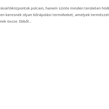
ásárlóközpontok polcain, hanem szinte minden területen hódí
bben keresnek olyan bőrápolási termékeket, amelyek természe
ek össze. Ebből...