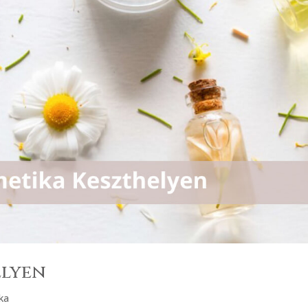
elyen
ka