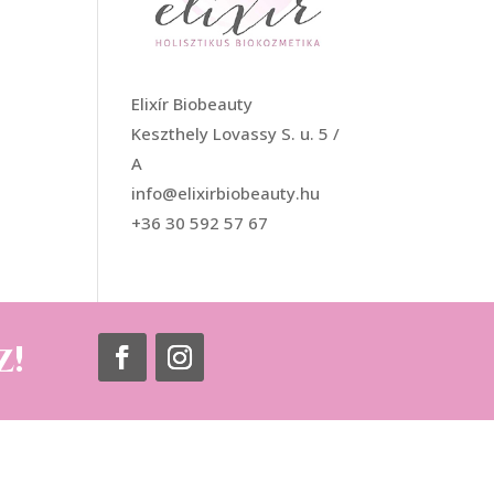
Elixír Biobeauty
Keszthely Lovassy S. u. 5 /
A
info@elixirbiobeauty.hu
+36 30 592 57 67
z!