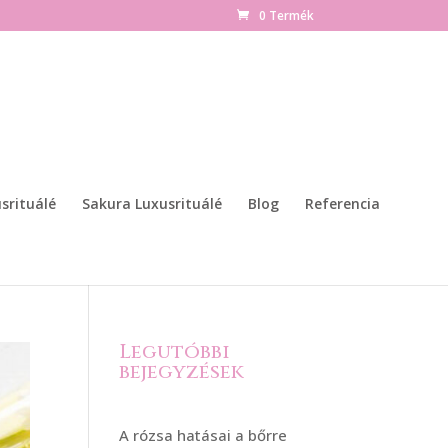
0 Termék
srituálé
Sakura Luxusrituálé
Blog
Referencia
Legutóbbi
bejegyzések
A rózsa hatásai a bőrre