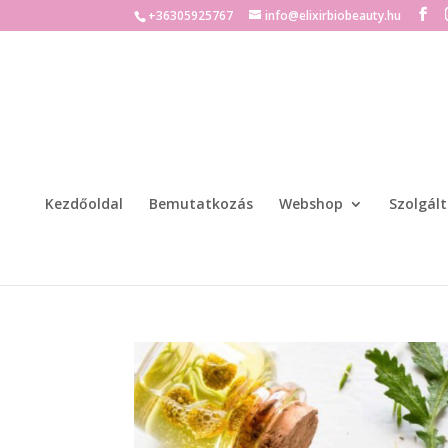
+36305925767
info@elixirbiobeauty.hu
Kezdőoldal
Bemutatkozás
Webshop
Szolgál