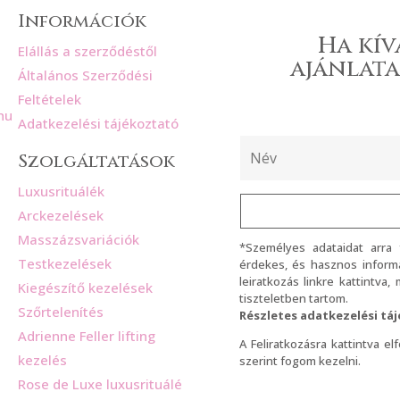
Információk
Ha kív
Elállás a szerződéstől
ajánlata
Általános Szerződési
Feltételek
hu
Adatkezelési tájékoztató
Szolgáltatások
Luxusrituálék
Arckezelések
Masszázsvariációk
*Személyes adataidat arra
Testkezelések
érdekes, és hasznos informá
leiratkozás linkre kattintva
Kiegészítő kezelések
tiszteletben tartom.
Szőrtelenítés
Részletes adatkezelési tá
Adrienne Feller lifting
A Feliratkozásra kattintva e
kezelés
szerint fogom kezelni.
Rose de Luxe luxusrituálé