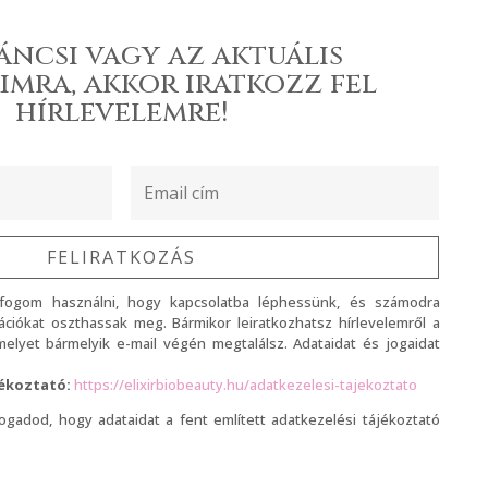
áncsi vagy az aktuális
imra, akkor iratkozz fel
hírlevelemre!
FELIRATKOZÁS
 fogom használni, hogy kapcsolatba léphessünk, és számodra
ciókat oszthassak meg. Bármikor leiratkozhatsz hírlevelemről a
, melyet bármelyik e-mail végén megtalálsz. Adataidat és jogaidat
jékoztató:
https://elixirbiobeauty.hu/adatkezelesi-tajekoztato
lfogadod, hogy adataidat a fent említett adatkezelési tájékoztató